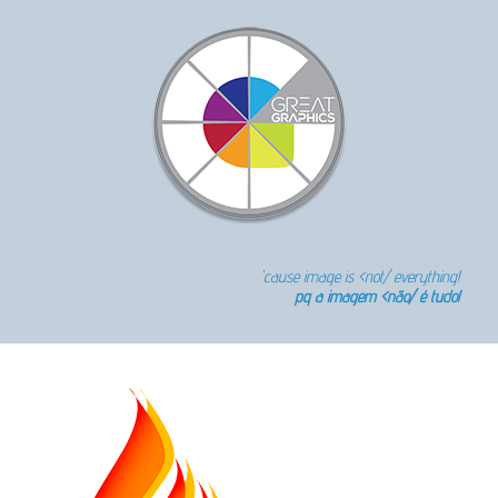
'cause image is <not/ everything!
pq a imagem <não/ é tudo!