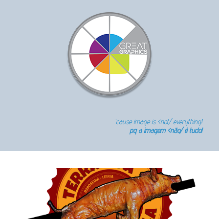
'cause image is <not/ everything!
pq a imagem <não/ é tudo!