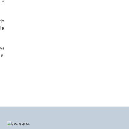
 a
de
te
ve
e.