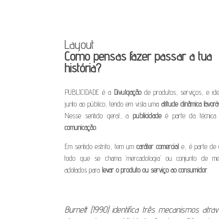
Layout
Como pensas fazer passar a tua
história?
PUBLICIDADE é a
Divulgação
de produtos, serviços, e ide
junto ao público, tendo em vista uma
atitude dinâmica favorá
Nesse sentido geral, a
publicidade
é parte da técnica
comunicação
.
Em sentido estrito, tem um
caráter comercial
e, é parte de
todo que se chama ‘mercadologia’ ou conjunto de me
adotados para
levar o produto ou serviço ao consumidor
.
Burnett (1990) identifica três mecanismos atra