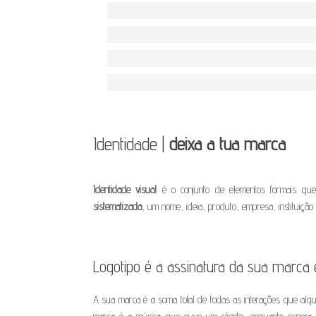
Identidade |
deixa a tua marca
Identidade visual
é o conjunto de elementos formais q
sistematizada
, um nome, ideia, produto, empresa, instituição 
Logotipo é a assinatura da sua marca
A sua marca é a soma total de todas as interações que al