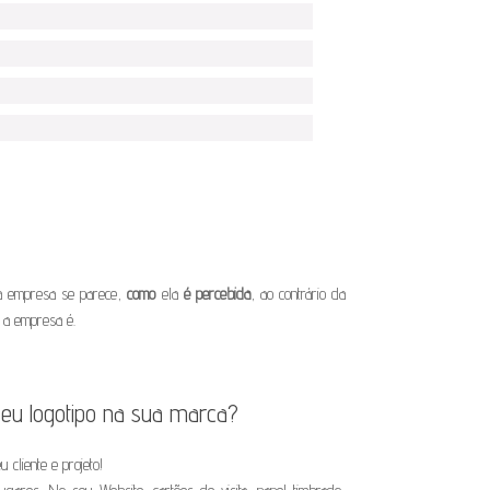
a empresa se parece,
como
ela
é percebida
, ao contrário da
 a empresa é.
seu logotipo na sua marca?
 cliente e projeto!