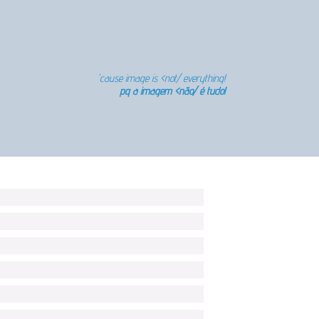
'cause image is <not/ everything!
pq a imagem <não/ é tudo!