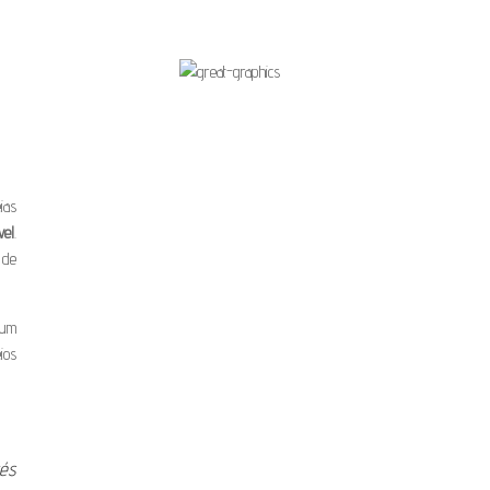
ias
vel
.
 de
 um
ios
vés