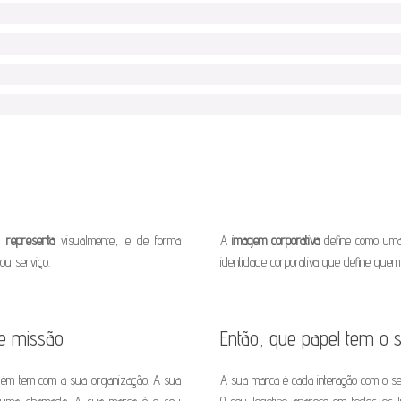
ue
representa
visualmente, e de forma
A
imagem corporativa
define como um
ou serviço.
identidade corporativa que define quem
 e missão
Então, que papel tem o 
guém tem com a sua organização. A sua
A sua marca é cada interação com o seu