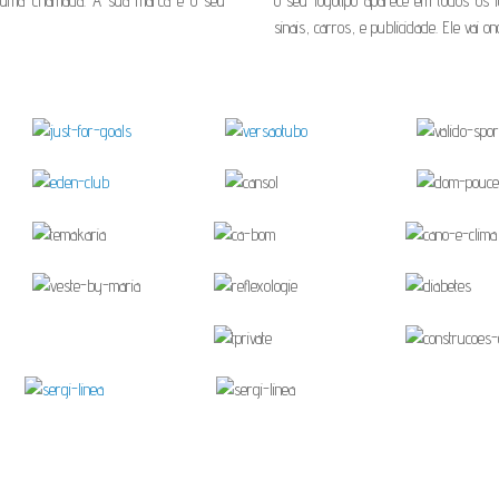
a uma chamada. A sua marca é o seu
O seu logotipo aparece em todos os l
sinais, carros, e publicidade. Ele vai o