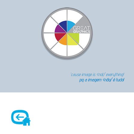
'cause image is <not/ everything!
pq a imagem <não/ é tudo!